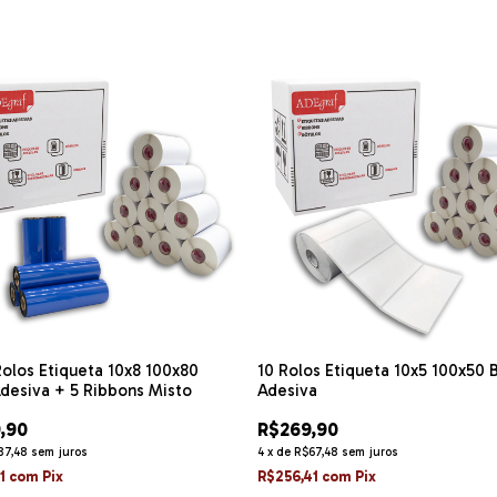
Rolos Etiqueta 10x8 100x80
10 Rolos Etiqueta 10x5 100x50
desiva + 5 Ribbons Misto
Adesiva
,90
R$269,90
87,48
sem juros
4
x
de
R$67,48
sem juros
41
com
Pix
R$256,41
com
Pix