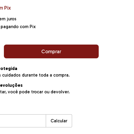
m
Pix
em juros
pagando com Pix
otegida
 cuidados durante toda a compra.
devoluções
tar, você pode trocar ou devolver.
P:
Alterar CEP
Calcular