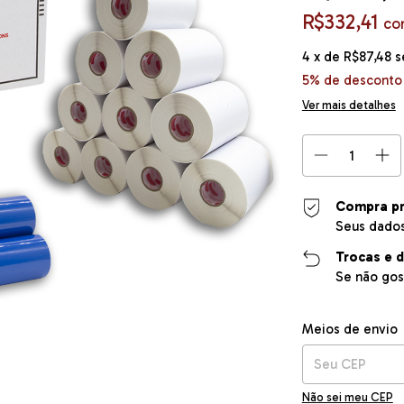
R$332,41
co
4
x de
R$87,48
s
5% de desconto
Ver mais detalhes
Compra pr
Seus dados
Trocas e 
Se não gos
Entregas para o CE
Meios de envio
Não sei meu CEP