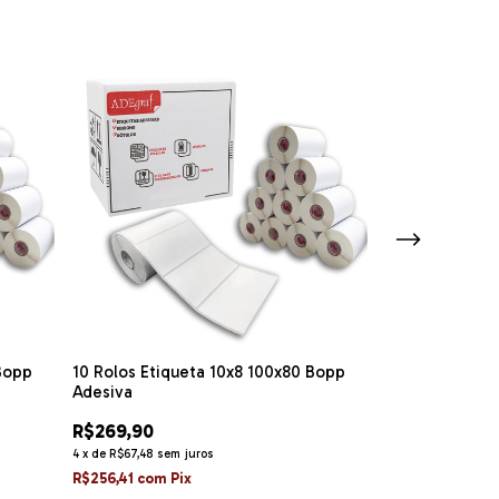
 Bopp
10 Rolos Etiqueta 10x8 100x80 Bopp
Kit 10 Rolos E
Adesiva
Bopp Adesiva 
R$269,90
R$249,90
4
x
de
R$67,48
sem juros
4
x
de
R$62,48
sem 
R$256,41
com
Pix
R$237,41
com
Pi